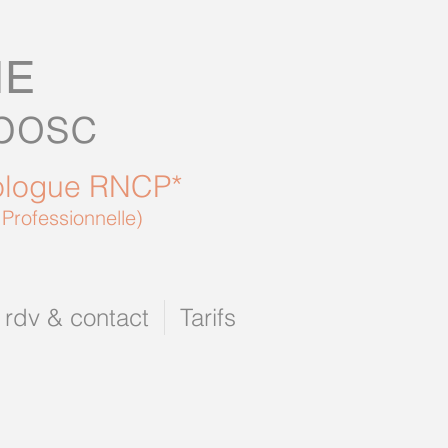
IE
lbosc
ologue RNCP*
 Professionnelle)
 rdv & contact
Tarifs